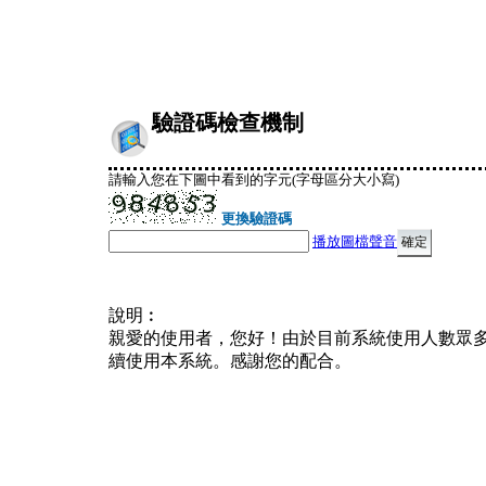
驗證碼檢查機制
請輸入您在下圖中看到的字元(字母區分大小寫)
更換驗證碼
播放圖檔聲音
說明︰
親愛的使用者，您好！由於目前系統使用人數眾
續使用本系統。感謝您的配合。