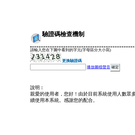
驗證碼檢查機制
請輸入您在下圖中看到的字元(字母區分大小寫)
更換驗證碼
播放圖檔聲音
說明︰
親愛的使用者，您好！由於目前系統使用人數眾
續使用本系統。感謝您的配合。