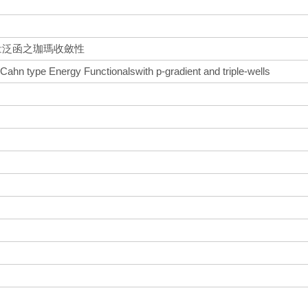
態能量泛函之珈瑪收斂性
hn type Energy Functionalswith p-gradient and triple-wells