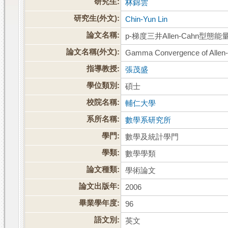
研究生:
林錦雲
研究生(外文):
Chin-Yun Lin
論文名稱:
p-梯度三井Allen-Cahn型
論文名稱(外文):
Gamma Convergence of Allen-Ca
指導教授:
張茂盛
學位類別:
碩士
校院名稱:
輔仁大學
系所名稱:
數學系研究所
學門:
數學及統計學門
學類:
數學學類
論文種類:
學術論文
論文出版年:
2006
畢業學年度:
96
語文別:
英文