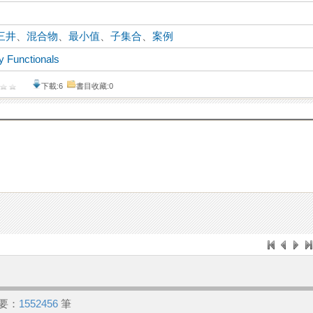
三井
、
混合物
、
最小值
、
子集合
、
案例
y Functionals
下載:6
書目收藏:0
要：
1552456
筆