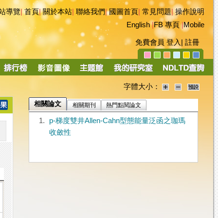
站導覽
|
首頁
|
關於本站
|
聯絡我們
|
國圖首頁
|
常見問題
|
操作說明
English
|
FB 專頁
|
Mobile
免費會員
登入
|
註冊
字體大小：
相關論文
相關期刊
熱門點閱論文
1.
p-梯度雙井Allen-Cahn型態能量泛函之珈瑪
收斂性