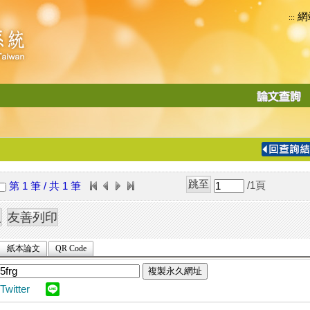
網
:::
功
能
切
換
導
覽
/1
頁
第 1 筆 / 共 1 筆
列
紙本論文
QR Code
複製永久網址
Twitter