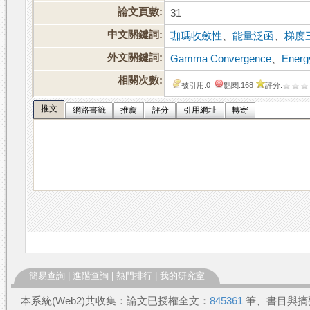
論文頁數:
31
中文關鍵詞:
珈瑪收斂性
、
能量泛函
、
梯度
外文關鍵詞:
Gamma Convergence
、
Energ
相關次數:
被引用:0
點閱:168
評分:
推文
網路書籤
推薦
評分
引用網址
轉寄
簡易查詢
|
進階查詢
|
熱門排行
|
我的研究室
本系統(Web2)共收集：論文已授權全文：
845361
筆、書目與摘