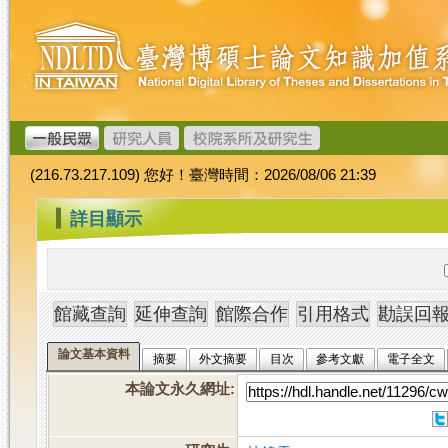
跳
臺
到
灣
主
博
要
碩
內
士
容
論
文
(216.73.217.109) 您好！臺灣時間：2026/08/06 21:39
加
值
:::
詳目顯示
系
統
論文基本資料
摘要
外文摘要
目次
參考文獻
電子全文
本論文永久網址
: