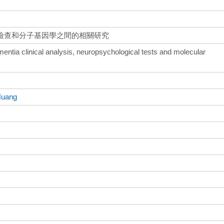
檢查和分子基因學之間的相關研究
mentia clinical analysis, neuropsychological tests and molecular
Huang