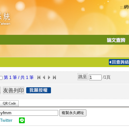
網
:::
功
能
切
換
導
覽
/1
頁
第 1 筆 / 共 1 筆
列
QR Code
複製永久網址
Twitter