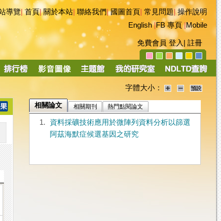
站導覽
|
首頁
|
關於本站
|
聯絡我們
|
國圖首頁
|
常見問題
|
操作說明
English
|
FB 專頁
|
Mobile
免費會員
登入
|
註冊
字體大小：
相關論文
相關期刊
熱門點閱論文
1.
資料採礦技術應用於微陣列資料分析以篩選
阿茲海默症候選基因之研究