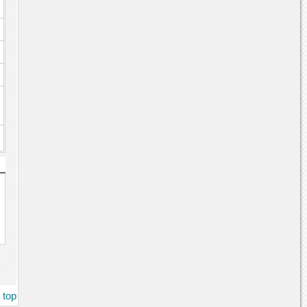
c
top