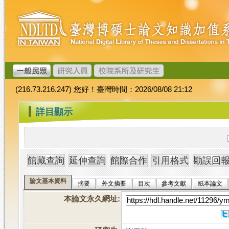
跳
臺
到
灣
主
博
要
碩
內
士
容
論
文
(216.73.216.247) 您好！臺灣時間：2026/08/08 21:12
加
值
:::
詳目顯示
系
統
論文基本資料
摘要
外文摘要
目次
參考文獻
紙本論文
本論文永久網址
: