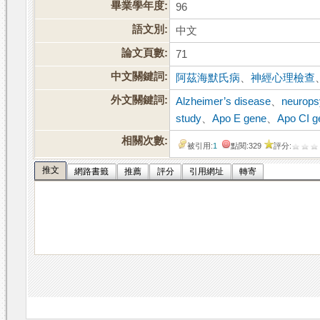
畢業學年度:
96
語文別:
中文
論文頁數:
71
中文關鍵詞:
阿茲海默氏病
、
神經心理檢查
外文關鍵詞:
Alzheimer’s disease
、
neurops
study
、
Apo E gene
、
Apo CI g
相關次數:
被引用:
1
點閱:329
評分:
推文
網路書籤
推薦
評分
引用網址
轉寄