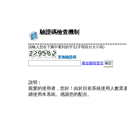
驗證碼檢查機制
請輸入您在下圖中看到的字元(字母區分大小寫)
更換驗證碼
播放圖檔聲音
說明︰
親愛的使用者，您好！由於目前系統使用人數眾
續使用本系統。感謝您的配合。