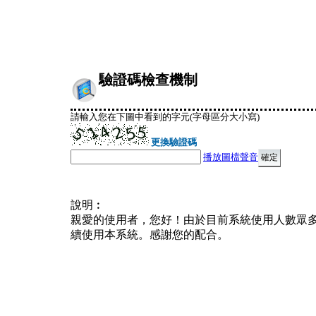
驗證碼檢查機制
請輸入您在下圖中看到的字元(字母區分大小寫)
更換驗證碼
播放圖檔聲音
說明︰
親愛的使用者，您好！由於目前系統使用人數眾
續使用本系統。感謝您的配合。