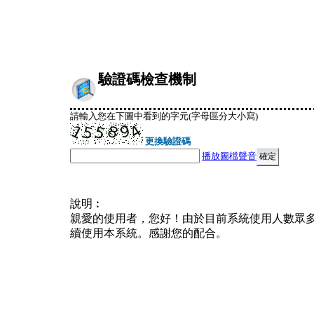
驗證碼檢查機制
請輸入您在下圖中看到的字元(字母區分大小寫)
更換驗證碼
播放圖檔聲音
說明︰
親愛的使用者，您好！由於目前系統使用人數眾
續使用本系統。感謝您的配合。