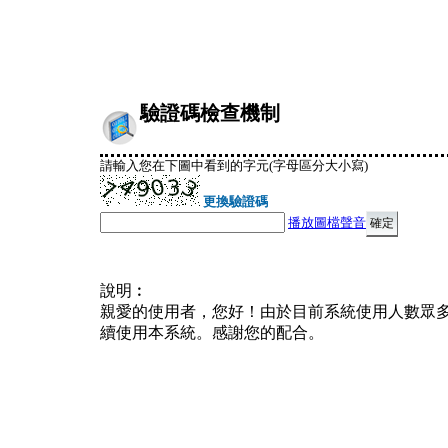
驗證碼檢查機制
請輸入您在下圖中看到的字元(字母區分大小寫)
更換驗證碼
播放圖檔聲音
說明︰
親愛的使用者，您好！由於目前系統使用人數眾
續使用本系統。感謝您的配合。