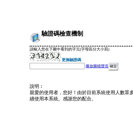
驗證碼檢查機制
請輸入您在下圖中看到的字元(字母區分大小寫)
更換驗證碼
播放圖檔聲音
說明︰
親愛的使用者，您好！由於目前系統使用人數眾
續使用本系統。感謝您的配合。