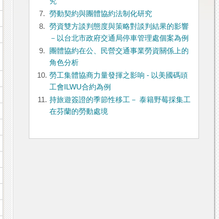
究
7.
勞動契約與團體協約法制化研究
8.
勞資雙方談判態度與策略對談判結果的影響
－以台北市政府交通局停車管理處個案為例
9.
團體協約在公、民營交通事業勞資關係上的
角色分析
10.
勞工集體協商力量發揮之影响 - 以美國碼頭
工會ILWU合約為例
11.
持旅遊簽證的季節性移工－ 泰籍野莓採集工
在芬蘭的勞動處境