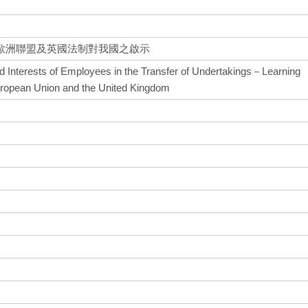
歐洲聯盟及英國法制對我國之啟示
nd Interests of Employees in the Transfer of Undertakings－Learning
uropean Union and the United Kingdom