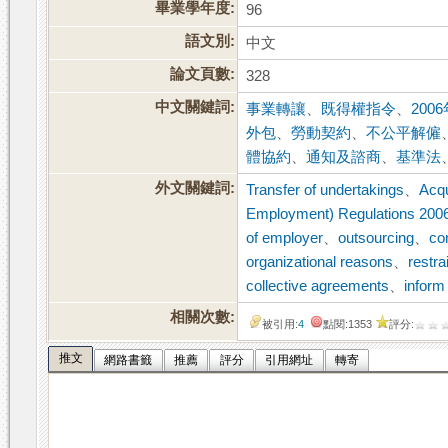
畢業學年度:
96
語文別:
中文
論文頁數:
328
中文關鍵詞:
事業轉讓
、
既得權指令
、
20
外包
、
勞動契約
、
不公平解僱
體協約
、
通知及諮商
、
基準法
外文關鍵詞:
Transfer of undertakings
、
Acqu
Employment) Regulations 200
of employer
、
outsourcing
、
co
organizational reasons
、
restra
collective agreements
、
inform
相關次數:
被引用:
4
點閱:1353
評分:
推文
網路書籤
推薦
評分
引用網址
轉寄