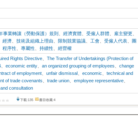
06年事業轉讓（勞動保護）規則
、
經濟實體
、
受僱人群體
、
雇主變更
、
、
經濟
、
技術及組織上理由
、
限制競業協議
、
工會
、
受僱人代表
、
團
、
程序性
、
專屬性
、
持續性
、
經營權
ired Rights Directive
、
The Transfer of Undertakings (Protection of
6
、
economic entity
、
an organized grouping of employees
、
change
ntract of employment
、
unfair dismissal
、
economic
、
technical and
int of trade covenants
、
trade union
、
employee representative
、
 and consultation
下載:135
書目收藏:4