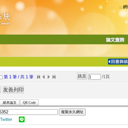
網
:::
功
能
切
換
導
覽
/1
頁
第 1 筆 / 共 1 筆
列
紙本論文
QR Code
複製永久網址
Twitter