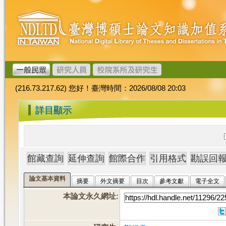
跳
臺
到
灣
主
博
要
碩
內
士
容
論
文
(216.73.217.62) 您好！臺灣時間：2026/08/08 20:03
加
值
:::
詳目顯示
系
統
論文基本資料
摘要
外文摘要
目次
參考文獻
電子全文
本論文永久網址
: