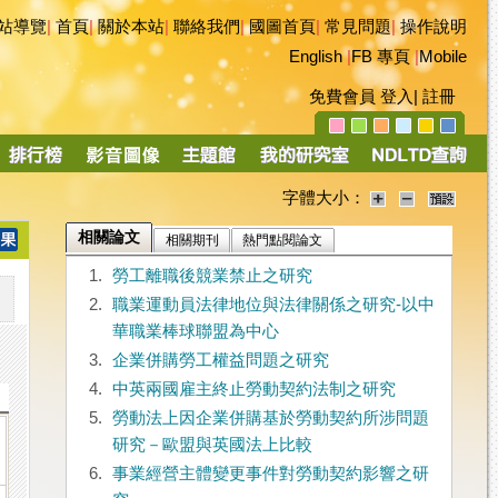
站導覽
|
首頁
|
關於本站
|
聯絡我們
|
國圖首頁
|
常見問題
|
操作說明
English
|
FB 專頁
|
Mobile
免費會員
登入
|
註冊
字體大小：
相關論文
相關期刊
熱門點閱論文
1.
勞工離職後競業禁止之研究
2.
職業運動員法律地位與法律關係之研究-以中
華職業棒球聯盟為中心
3.
企業併購勞工權益問題之研究
4.
中英兩國雇主終止勞動契約法制之研究
5.
勞動法上因企業併購基於勞動契約所涉問題
研究－歐盟與英國法上比較
6.
事業經營主體變更事件對勞動契約影響之研