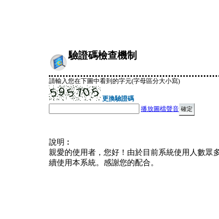
驗證碼檢查機制
請輸入您在下圖中看到的字元(字母區分大小寫)
更換驗證碼
播放圖檔聲音
說明︰
親愛的使用者，您好！由於目前系統使用人數眾
續使用本系統。感謝您的配合。