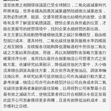
溫室效應之相關環保議題已受全球關注，二氧化碳減量時代
即將來臨，世界各國為因應其減量趨勢陸續推出減量政策，
其勢必對經濟、能源、交通等體系做出結構性的改變。企業
唯有及早了解溫室氣體議題、體悟企業自身所處的位置，才
能在更嚴苛的經營環境中，找到企業永續經營的新出路。
本文主要以系統動態學建構物流業之碳計算機模型，藉由模
型探討成本、運具特性、二氧化碳排放量與服務水準四構面
之相互關係，並模擬各項能夠降低運輸過程中所排放二氧化
碳之方案結果與成效。而後，再以灰關聯對各策略方案進行
權重排序分析，進而找出最符合個案物流公司營運方式之策
略方案。依據研究結果顯示，降低碳排放的方案中，大小物
流車聯合調派為最佳方案，其次依序為更換油品、調派車輛
汰換比率。本研究結果可提供物流公司作為減碳行動方案之
參考依據，物流公司亦可由本模型評估公司自身成本與二氧
化碳排放量兩者兼顧的最佳策略，以尋得對公司衝擊最小且
最有效之減碳方式，使物流業者得以符合相關法令規定並藉
此提升公司形象獲得更多商機，且達有效降低油耗成本，提
升獲利之目標。