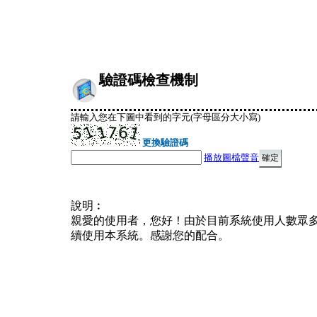
驗證碼檢查機制
請輸入您在下圖中看到的字元(字母區分大小寫)
更換驗證碼
播放圖檔聲音
說明︰
親愛的使用者，您好！由於目前系統使用人數眾
續使用本系統。感謝您的配合。