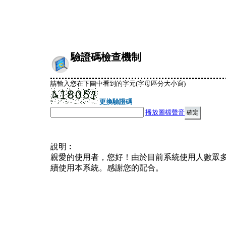
驗證碼檢查機制
請輸入您在下圖中看到的字元(字母區分大小寫)
更換驗證碼
播放圖檔聲音
說明︰
親愛的使用者，您好！由於目前系統使用人數眾
續使用本系統。感謝您的配合。