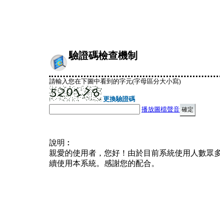
驗證碼檢查機制
請輸入您在下圖中看到的字元(字母區分大小寫)
更換驗證碼
播放圖檔聲音
說明︰
親愛的使用者，您好！由於目前系統使用人數眾
續使用本系統。感謝您的配合。