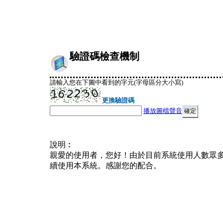
驗證碼檢查機制
請輸入您在下圖中看到的字元(字母區分大小寫)
更換驗證碼
播放圖檔聲音
說明︰
親愛的使用者，您好！由於目前系統使用人數眾
續使用本系統。感謝您的配合。