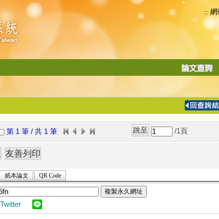
網
:::
功
能
切
換
導
覽
/1
頁
第 1 筆 / 共 1 筆
列
紙本論文
QR Code
複製永久網址
Twitter