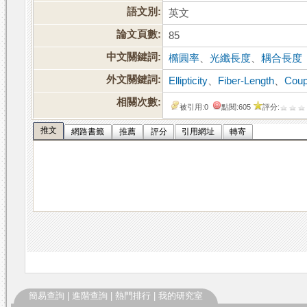
語文別:
英文
論文頁數:
85
中文關鍵詞:
橢圓率
、
光纖長度
、
耦合長度
外文關鍵詞:
Ellipticity
、
Fiber-Length
、
Coup
相關次數:
被引用:0
點閱:605
評分:
推文
網路書籤
推薦
評分
引用網址
轉寄
簡易查詢
|
進階查詢
|
熱門排行
|
我的研究室