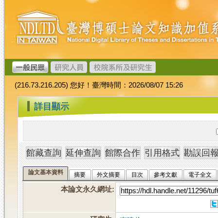
跳
臺
到
灣
主
博
要
碩
內
士
容
論
文
(216.73.216.205) 您好！臺灣時間：2026/08/07 15:26
加
值
:::
詳目顯示
系
統
論文基本資料
摘要
外文摘要
目次
參考文獻
電子全文
本論文永久網址
: