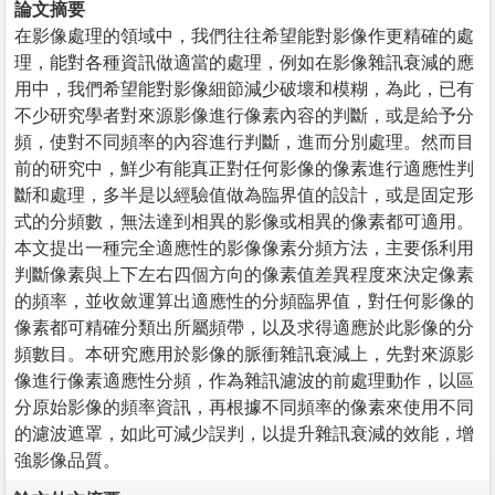
論文摘要
在影像處理的領域中，我們往往希望能對影像作更精確的處
理，能對各種資訊做適當的處理，例如在影像雜訊衰減的應
用中，我們希望能對影像細節減少破壞和模糊，為此，已有
不少研究學者對來源影像進行像素內容的判斷，或是給予分
頻，使對不同頻率的內容進行判斷，進而分別處理。然而目
前的研究中，鮮少有能真正對任何影像的像素進行適應性判
斷和處理，多半是以經驗值做為臨界值的設計，或是固定形
式的分頻數，無法達到相異的影像或相異的像素都可適用。
本文提出一種完全適應性的影像像素分頻方法，主要係利用
判斷像素與上下左右四個方向的像素值差異程度來決定像素
的頻率，並收斂運算出適應性的分頻臨界值，對任何影像的
像素都可精確分類出所屬頻帶，以及求得適應於此影像的分
頻數目。本研究應用於影像的脈衝雜訊衰減上，先對來源影
像進行像素適應性分頻，作為雜訊濾波的前處理動作，以區
分原始影像的頻率資訊，再根據不同頻率的像素來使用不同
的濾波遮罩，如此可減少誤判，以提升雜訊衰減的效能，增
強影像品質。