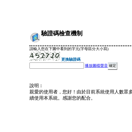
驗證碼檢查機制
請輸入您在下圖中看到的字元(字母區分大小寫)
更換驗證碼
播放圖檔聲音
說明︰
親愛的使用者，您好！由於目前系統使用人數眾
續使用本系統。感謝您的配合。