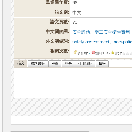
畢業學年度:
96
語文別:
中文
論文頁數:
79
中文關鍵詞:
安全評估
、
勞工安全衛生費用
外文關鍵詞:
safety assessment
、
occupati
相關次數:
被引用:
5
點閱:1136
評分:
推文
網路書籤
推薦
評分
引用網址
轉寄