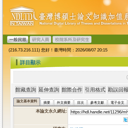
跳
臺
到
灣
主
博
要
碩
內
士
容
論
文
(216.73.216.111) 您好！臺灣時間：2026/08/07 20:15
加
值
:::
詳目顯示
系
統
論文基本資料
摘要
外文摘要
目次
參考文獻
電子全文
本論文永久網址
: