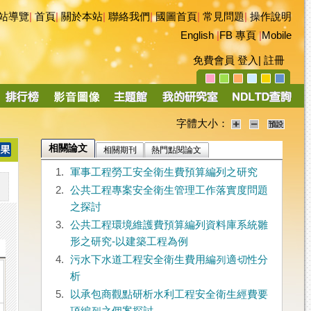
站導覽
|
首頁
|
關於本站
|
聯絡我們
|
國圖首頁
|
常見問題
|
操作說明
English
|
FB 專頁
|
Mobile
免費會員
登入
|
註冊
字體大小：
相關論文
相關期刊
熱門點閱論文
1.
軍事工程勞工安全衛生費預算編列之研究
2.
公共工程專案安全衛生管理工作落實度問題
之探討
3.
公共工程環境維護費預算編列資料庫系統雛
形之研究-以建築工程為例
4.
污水下水道工程安全衛生費用編列適切性分
析
5.
以承包商觀點研析水利工程安全衛生經費要