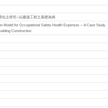
理化之研究─以建築工程之基礎為例
on Model for Occupational Safety-Health Expenses ─ A Case Study
Building Construction