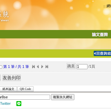
網
:::
功
能
切
換
導
覽
/1
頁
第 1 筆 / 共 1 筆
列
紙本論文
QR Code
複製永久網址
Twitter