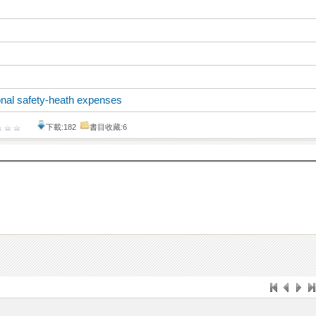
onal safety-heath expenses
下載:182
書目收藏:6