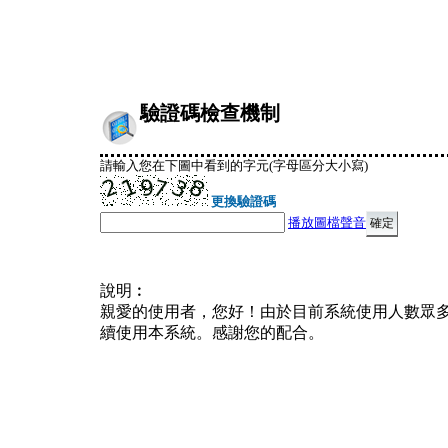
驗證碼檢查機制
請輸入您在下圖中看到的字元(字母區分大小寫)
更換驗證碼
播放圖檔聲音
說明︰
親愛的使用者，您好！由於目前系統使用人數眾
續使用本系統。感謝您的配合。