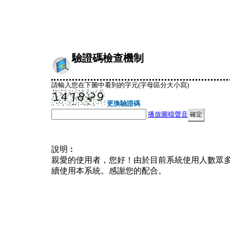
驗證碼檢查機制
請輸入您在下圖中看到的字元(字母區分大小寫)
更換驗證碼
播放圖檔聲音
說明︰
親愛的使用者，您好！由於目前系統使用人數眾
續使用本系統。感謝您的配合。