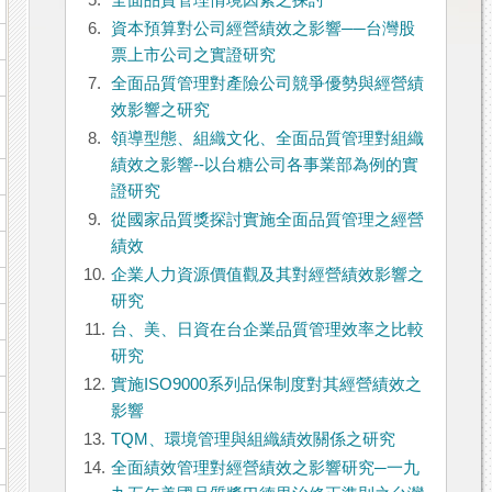
5.
全面品質管理情境因素之探討
6.
資本預算對公司經營績效之影響──台灣股
票上市公司之實證研究
7.
全面品質管理對產險公司競爭優勢與經營績
效影響之研究
8.
領導型態、組織文化、全面品質管理對組織
績效之影響--以台糖公司各事業部為例的實
證研究
9.
從國家品質獎探討實施全面品質管理之經營
績效
10.
企業人力資源價值觀及其對經營績效影響之
研究
11.
台、美、日資在台企業品質管理效率之比較
研究
12.
實施ISO9000系列品保制度對其經營績效之
影響
13.
TQM、環境管理與組織績效關係之研究
14.
全面績效管理對經營績效之影響研究─一九