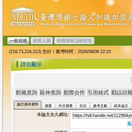
跳
臺
到
灣
主
博
要
碩
內
士
容
論
文
(216.73.216.223) 您好！臺灣時間：2026/08/08 22:10
加
值
:::
詳目顯示
系
統
論文基本資料
摘要
外文摘要
目次
參考文獻
紙本論文
本論文永久網址
: