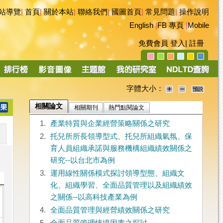
站導覽
|
首頁
|
關於本站
|
聯絡我們
|
國圖首頁
|
常見問題
|
操作說明
English
|
FB 專頁
|
Mobile
免費會員
登入
|
註冊
字體大小：
相關論文
相關期刊
熱門點閱論文
1.
產業特質與企業經營策略關係之研究
2.
托兒所所長領導型式、托兒所組織氣氛、保
育人員組織承諾與服務機構組織績效關係之
研究--以台北市為例
3.
運用線性關係模式探討領導型態、組織文
化、組織學習、全面品質管理以及組織績效
之關係--以高科技產業為例
4.
全面品質管理與經營績效關係之研究