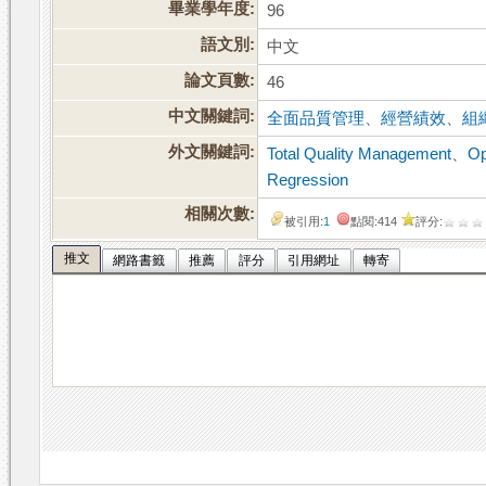
畢業學年度:
96
語文別:
中文
論文頁數:
46
中文關鍵詞:
全面品質管理
、
經營績效
、
組
外文關鍵詞:
Total Quality Management
、
Op
Regression
相關次數:
被引用:
1
點閱:414
評分:
推文
網路書籤
推薦
評分
引用網址
轉寄