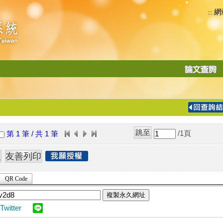
網
:::
功
能
切
換
導
覽
/1
頁
第 1 筆 / 共 1 筆
列
QR Code
複製永久網址
Twitter