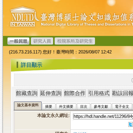
跳
臺
到
灣
主
博
要
碩
內
士
容
論
文
(216.73.216.117) 您好！臺灣時間：2026/08/07 12:42
加
值
:::
詳目顯示
系
統
論文基本資料
摘要
外文摘要
目次
參考文獻
電子全文
本論文永久網址
: