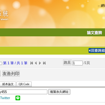
網
:::
功
能
切
換
導
覽
/1
頁
第 1 筆 / 共 1 筆
列
紙本論文
QR Code
複製永久網址
Twitter