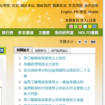
站導覽
|
首頁
|
關於本站
|
聯絡我們
|
國圖首頁
|
常見問題
|
操作說明
English
|
FB 專頁
|
Mobile
免費會員
登入
|
註冊
字體大小：
相關論文
相關期刊
熱門點閱論文
1.
勞工離職後競業禁止之研究
2.
美國經濟間諜法之研究
3.
從法律經濟分析試論我國民法第四百二十五
條
4.
論勞工離職後競業禁止—兼論美國法制
5.
論勞動契約中競業禁止約款在司法實務上之
效力問題
6.
勞工離職後競業禁止與營業秘密之保護