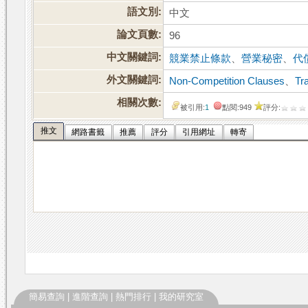
語文別:
中文
論文頁數:
96
中文關鍵詞:
競業禁止條款
、
營業秘密
、
代
外文關鍵詞:
Non-Competition Clauses
、
Tr
相關次數:
被引用:
1
點閱:949
評分:
推文
網路書籤
推薦
評分
引用網址
轉寄
簡易查詢
|
進階查詢
|
熱門排行
|
我的研究室