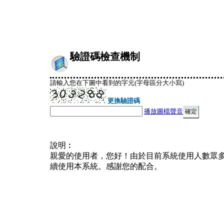
驗證碼檢查機制
請輸入您在下圖中看到的字元(字母區分大小寫)
更換驗證碼
播放圖檔聲音
說明︰
親愛的使用者，您好！由於目前系統使用人數眾
續使用本系統。感謝您的配合。