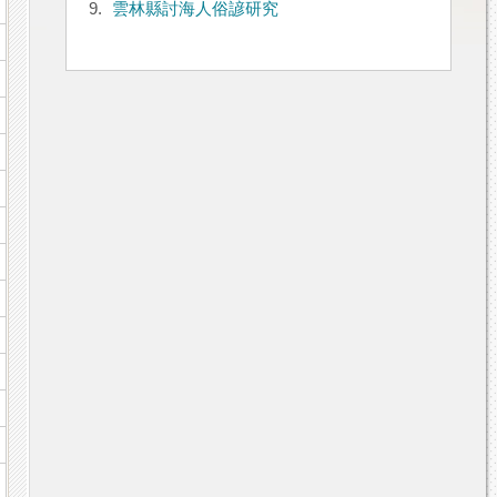
9.
雲林縣討海人俗諺研究