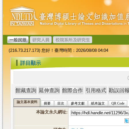
跳
臺
到
灣
主
博
要
碩
內
士
容
論
文
(216.73.217.173) 您好！臺灣時間：2026/08/08 04:04
加
值
:::
詳目顯示
系
統
論文基本資料
摘要
目次
參考文獻
紙本論文
QR Code
本論文永久網址
: