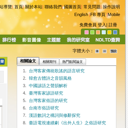
站導覽
|
首頁
|
關於本站
|
聯絡我們
|
國圖首頁
|
常見問題
|
操作說明
English
|
FB 專頁
|
Mobile
免費會員
登入
|
註冊
字體大小：
相關論文
相關期刊
熱門點閱論文
1.
台灣客家傳統歌謠的語言研究
2.
韓愈古體詩之音韻風格
3.
中國諺語之聲韻解析
4.
臺灣客家諺語研究
5.
台灣客家俗語的研究
6.
台南市俗語研究
7.
漢語數詞之構詞與修辭探究
8.
臺語電視連續劇《出外人生》之俗語研究