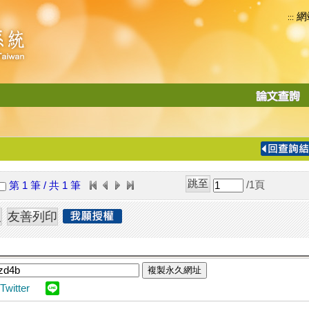
網
:::
功
能
切
換
導
覽
/1
頁
第 1 筆 / 共 1 筆
列
複製永久網址
Twitter