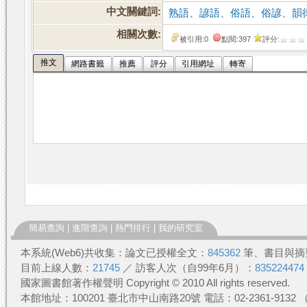
中文關鍵詞:
熟語
、
諺語
、
俗語
、
俗諺
、
韻
相關次數:
被引用:0
點閱:397
評分:
推文
網路書籤
推薦
評分
引用網址
轉寄
簡易查詢
|
進階查詢
|
熱門排行
|
我的研究室
本系統(Web6)共收集：論文已授權全文：
845362
筆、書目與摘
目前上線人數：
21745
／ 訪客人次（自99年6月）：
835224474
國家圖書館著作權聲明 Copyright © 2010 All rights reserved.
本館地址：100201 臺北市中山南路20號 電話：02-2361-913