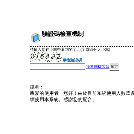
驗證碼檢查機制
請輸入您在下圖中看到的字元(字母區分大小寫)
更換驗證碼
播放圖檔聲音
說明︰
親愛的使用者，您好！由於目前系統使用人數眾
續使用本系統。感謝您的配合。