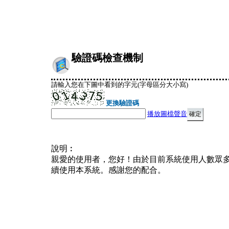
驗證碼檢查機制
請輸入您在下圖中看到的字元(字母區分大小寫)
更換驗證碼
播放圖檔聲音
說明︰
親愛的使用者，您好！由於目前系統使用人數眾
續使用本系統。感謝您的配合。