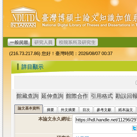
跳
臺
到
灣
主
博
要
碩
內
士
容
論
文
(216.73.217.86) 您好！臺灣時間：2026/08/07 00:37
加
值
:::
詳目顯示
系
統
論文基本資料
摘要
外文摘要
目次
參考文獻
紙本論文
本論文永久網址
: