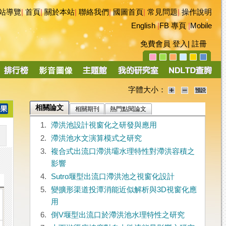
站導覽
|
首頁
|
關於本站
|
聯絡我們
|
國圖首頁
|
常見問題
|
操作說明
English
|
FB 專頁
|
Mobile
免費會員
登入
|
註冊
字體大小：
相關論文
相關期刊
熱門點閱論文
1.
滯洪池設計視窗化之研發與應用
2.
滯洪池水文演算模式之研究
3.
複合式出流口滯洪壩水理特性對滯洪容積之
影響
4.
Sutro堰型出流口滯洪池之視窗化設計
5.
變擴形渠道投潭消能近似解析與3D視窗化應
用
6.
倒V堰型出流口於滯洪池水理特性之研究