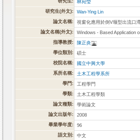
研究生:
林宛瑩
研究生(外文):
Wan-Ying Lin
論文名稱:
視窗化應用於倒V堰型出流口
論文名稱(外文):
Windows - Based Application on
指導教授:
陳正炎
學位類別:
碩士
校院名稱:
國立中興大學
系所名稱:
土木工程學系所
學門:
工程學門
學類:
土木工程學類
論文種類:
學術論文
論文出版年:
2008
畢業學年度:
96
語文別:
中文