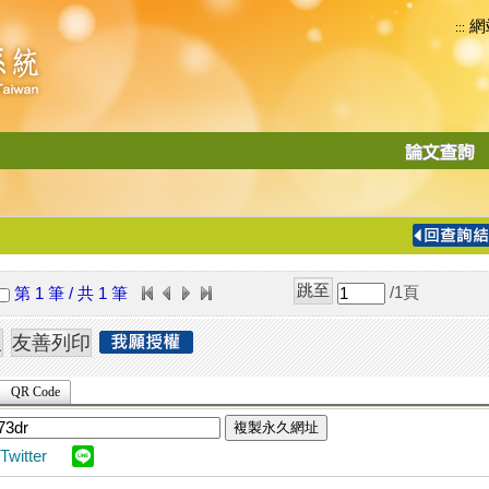
網
:::
功
能
切
換
導
覽
/1
頁
第 1 筆 / 共 1 筆
列
QR Code
複製永久網址
Twitter