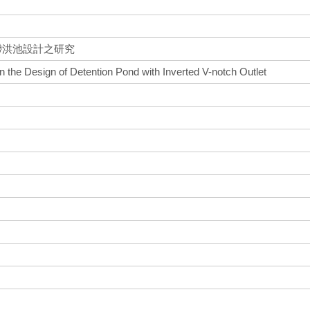
滯洪池設計之研究
 the Design of Detention Pond with Inverted V-notch Outlet