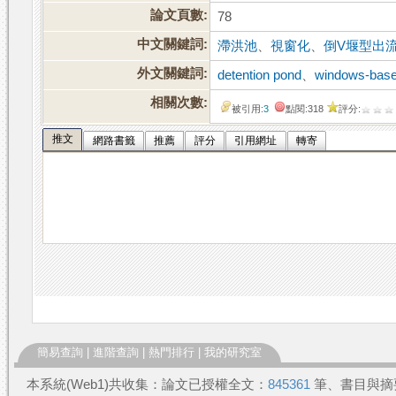
論文頁數:
78
中文關鍵詞:
滯洪池
、
視窗化
、
倒V堰型出
外文關鍵詞:
detention pond
、
windows-bas
相關次數:
被引用:
3
點閱:318
評分:
推文
網路書籤
推薦
評分
引用網址
轉寄
簡易查詢
|
進階查詢
|
熱門排行
|
我的研究室
本系統(Web1)共收集：論文已授權全文：
845361
筆、書目與摘