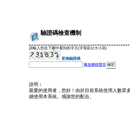
驗證碼檢查機制
請輸入您在下圖中看到的字元(字母區分大小寫)
更換驗證碼
播放圖檔聲音
說明︰
親愛的使用者，您好！由於目前系統使用人數眾
續使用本系統。感謝您的配合。