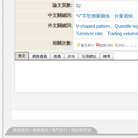
論文頁數:
32
中文關鍵詞:
“V”字型價量關係
、
分量迴歸
、
外文關鍵詞:
V-shaped pattern
、
Quantile re
Turnover rate
、
Trading volum
相關次數:
被引用:
2
點閱:934
評分:
推文
網路書籤
推薦
評分
引用網址
轉寄
簡易查詢
|
進階查詢
|
熱門排行
|
我的研究室