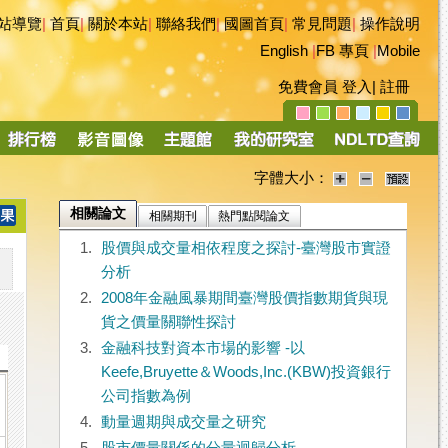
站導覽
|
首頁
|
關於本站
|
聯絡我們
|
國圖首頁
|
常見問題
|
操作說明
English
|
FB 專頁
|
Mobile
免費會員
登入
|
註冊
字體大小：
相關論文
相關期刊
熱門點閱論文
1.
股價與成交量相依程度之探討-臺灣股市實證
分析
2.
2008年金融風暴期間臺灣股價指數期貨與現
貨之價量關聯性探討
3.
金融科技對資本市場的影響 -以
Keefe,Bruyette＆Woods,Inc.(KBW)投資銀行
公司指數為例
4.
動量週期與成交量之研究