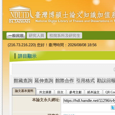
跳
臺
到
灣
主
博
要
碩
內
士
容
論
文
(216.73.216.220) 您好！臺灣時間：2026/08/08 18:56
加
值
:::
詳目顯示
系
統
論文基本資料
外文摘要
目次
參考文獻
紙本論文
QR Co
本論文永久網址
: