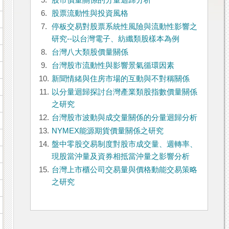
5.
股市價量關係的分量迴歸分析
6.
股票流動性與投資風格
7.
停板交易對股票系統性風險與流動性影響之
研究--以台灣電子、紡纖類股樣本為例
8.
台灣八大類股價量關係
9.
台灣股市流動性與影響景氣循環因素
10.
新聞情緒與住房市場的互動與不對稱關係
11.
以分量迴歸探討台灣產業類股指數價量關係
之研究
12.
台灣股市波動與成交量關係的分量迴歸分析
13.
NYMEX能源期貨價量關係之研究
14.
盤中零股交易制度對股市成交量、週轉率、
現股當沖量及資券相抵當沖量之影響分析
15.
台灣上市櫃公司交易量與價格動能交易策略
之研究