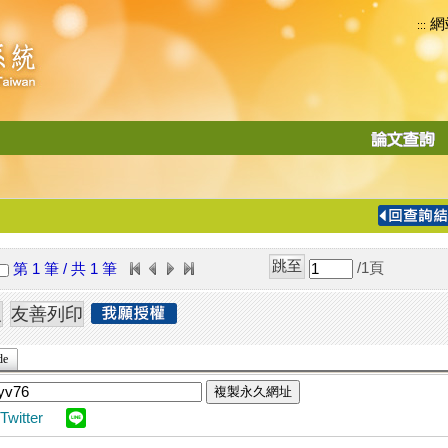
網
:::
功
能
切
換
導
覽
/1
頁
第 1 筆 / 共 1 筆
列
de
複製永久網址
Twitter