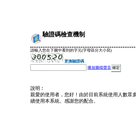
驗證碼檢查機制
請輸入您在下圖中看到的字元(字母區分大小寫)
更換驗證碼
播放圖檔聲音
說明︰
親愛的使用者，您好！由於目前系統使用人數眾
續使用本系統。感謝您的配合。