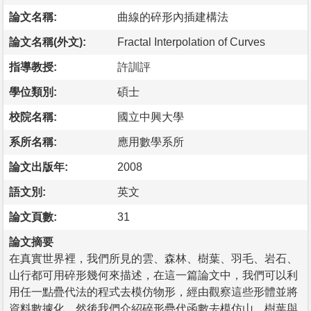
論文名稱:
曲線的碎形內插建構法
論文名稱(外文):
Fractal Interpolation of Curves
指導教授:
許訓評
學位類別:
碩士
校院名稱:
國立中興大學
系所名稱:
應用數學系所
論文出版年:
2008
語文別:
英文
論文頁數:
31
論文摘要
在真實世界裡，我們所見的雲、森林、樹葉、羽毛、岩石、
山行都可用碎形幾何來描述，在這一篇論文中，我們可以利
用任一點疊代法的程式去模仿物形，經由觀察這些形體並將
資料數據化，然後我們介紹碎形疊代函數去模仿山、樹葉與