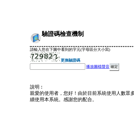
驗證碼檢查機制
請輸入您在下圖中看到的字元(字母區分大小寫)
更換驗證碼
播放圖檔聲音
說明︰
親愛的使用者，您好！由於目前系統使用人數眾
續使用本系統。感謝您的配合。