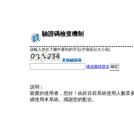
驗證碼檢查機制
請輸入您在下圖中看到的字元(字母區分大小寫)
更換驗證碼
播放圖檔聲音
說明︰
親愛的使用者，您好！由於目前系統使用人數眾
續使用本系統。感謝您的配合。