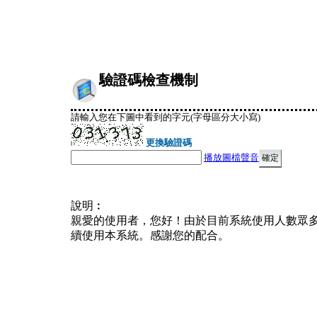
驗證碼檢查機制
請輸入您在下圖中看到的字元(字母區分大小寫)
更換驗證碼
播放圖檔聲音
說明︰
親愛的使用者，您好！由於目前系統使用人數眾
續使用本系統。感謝您的配合。