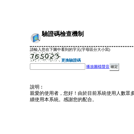
驗證碼檢查機制
請輸入您在下圖中看到的字元(字母區分大小寫)
更換驗證碼
播放圖檔聲音
說明︰
親愛的使用者，您好！由於目前系統使用人數眾
續使用本系統。感謝您的配合。