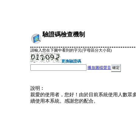
驗證碼檢查機制
請輸入您在下圖中看到的字元(字母區分大小寫)
更換驗證碼
播放圖檔聲音
說明︰
親愛的使用者，您好！由於目前系統使用人數眾
續使用本系統。感謝您的配合。