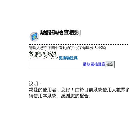
驗證碼檢查機制
請輸入您在下圖中看到的字元(字母區分大小寫)
更換驗證碼
播放圖檔聲音
說明︰
親愛的使用者，您好！由於目前系統使用人數眾
續使用本系統。感謝您的配合。