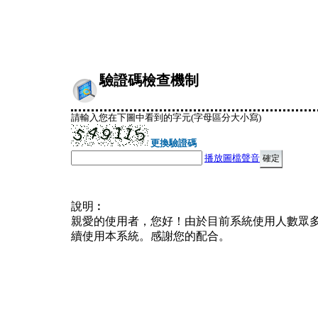
驗證碼檢查機制
請輸入您在下圖中看到的字元(字母區分大小寫)
更換驗證碼
播放圖檔聲音
說明︰
親愛的使用者，您好！由於目前系統使用人數眾
續使用本系統。感謝您的配合。