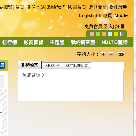
站導覽
|
首頁
|
關於本站
|
聯絡我們
|
國圖首頁
|
常見問題
|
操作說明
English
|
FB 專頁
|
Mobile
免費會員
登入
|
註冊
字體大小：
相關論文
相關期刊
熱門點閱論文
無相關論文