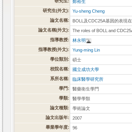
研究生:
鄭裕生
研究生(外文):
Yu-sheng Cheng
論文名稱:
BOLL及CDC25A基因的表
論文名稱(外文):
The roles of BOLL and CDC25
指導教授:
林永明
指導教授(外文):
Yung-ming Lin
學位類別:
碩士
校院名稱:
國立成功大學
系所名稱:
臨床醫學研究所
學門:
醫藥衛生學門
學類:
醫學學類
論文種類:
學術論文
論文出版年:
2007
畢業學年度:
96