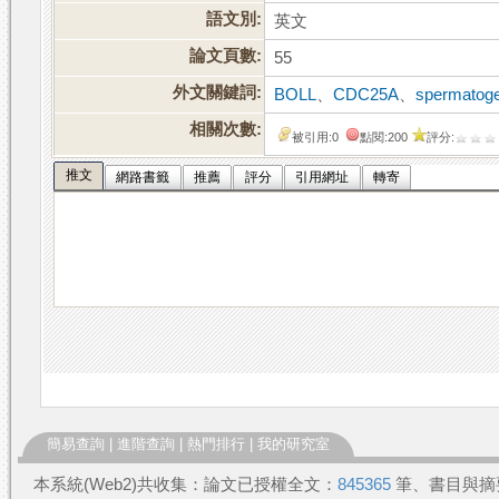
語文別:
英文
論文頁數:
55
外文關鍵詞:
BOLL
、
CDC25A
、
spermatog
相關次數:
被引用:0
點閱:200
評分:
推文
網路書籤
推薦
評分
引用網址
轉寄
簡易查詢
|
進階查詢
|
熱門排行
|
我的研究室
本系統(Web2)共收集：論文已授權全文：
845365
筆、書目與摘