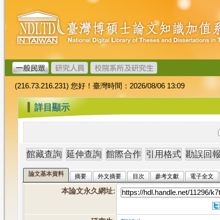
跳
臺
到
灣
主
博
要
碩
內
士
容
論
文
(216.73.216.231) 您好！臺灣時間：2026/08/06 13:09
加
值
:::
詳目顯示
系
統
論文基本資料
摘要
外文摘要
目次
參考文獻
電子全文
本論文永久網址
: