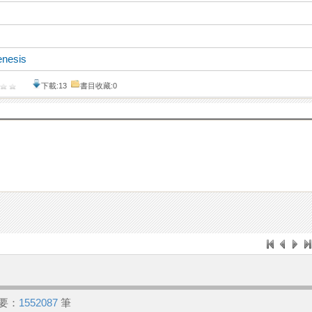
enesis
下載:13
書目收藏:0
要：
1552087
筆