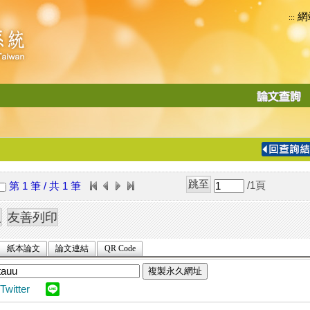
網
:::
功
能
切
換
導
覽
/1
頁
第 1 筆 / 共 1 筆
列
紙本論文
論文連結
QR Code
複製永久網址
Twitter