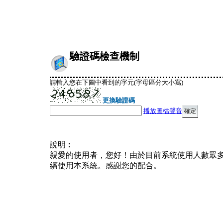
驗證碼檢查機制
請輸入您在下圖中看到的字元(字母區分大小寫)
更換驗證碼
播放圖檔聲音
說明︰
親愛的使用者，您好！由於目前系統使用人數眾
續使用本系統。感謝您的配合。