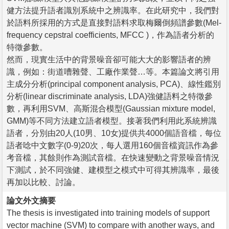
健方法提升語者識別系統中之辨識率。在此研究中，我們對
於語料所採用的方式是直接對語料求取梅爾倒頻譜參數(Mel-
frequency cepstral coefficients, MFCC )，作為語者分析的
特徵參數。
然而，現實生活中的背景噪音卻可能大大的影響語者的辨
識，例如：街道嘈雜聲、工廠作業聲…等。本篇論文將引用
主成分分析(principal component analysis, PCA)、線性鑑別
分析(linear discriminate analysis, LDA)強健語料之特徵參
數，再利用SVM、高斯混合模型(Gaussian mixture model,
GMM)等不同方法建立語者模型。接著我們利用此系統辨識
語者，分別由20人(10男、10女)提供共4000個語音檔，每位
語者唸中文數字(0-9)20次，每人選用160個音檔資訊作為參
考音檔，其餘則作為測試音檔。在快速變動之背景噪音情況
下測試，於不同強健、建模型之模式中可得其辨識率，最後
再加以比較、討論。
論文外文摘要
The thesis is investigated into training models of support
vector machine (SVM) to compare with another ways, and