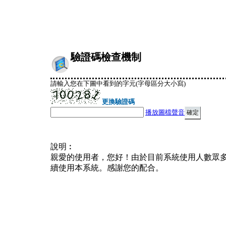
驗證碼檢查機制
請輸入您在下圖中看到的字元(字母區分大小寫)
更換驗證碼
播放圖檔聲音
說明︰
親愛的使用者，您好！由於目前系統使用人數眾
續使用本系統。感謝您的配合。