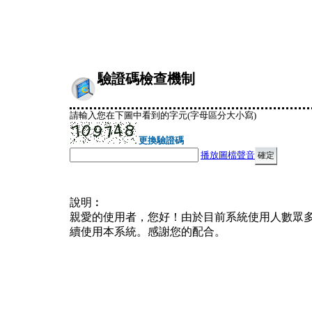
驗證碼檢查機制
請輸入您在下圖中看到的字元(字母區分大小寫)
更換驗證碼
播放圖檔聲音
說明︰
親愛的使用者，您好！由於目前系統使用人數眾
續使用本系統。感謝您的配合。