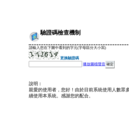
驗證碼檢查機制
請輸入您在下圖中看到的字元(字母區分大小寫)
更換驗證碼
播放圖檔聲音
說明︰
親愛的使用者，您好！由於目前系統使用人數眾
續使用本系統。感謝您的配合。