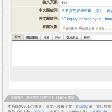
論文頁數:
198
中文關鍵詞:
５Ｅ探究式學習環
、
浮力
、
迷
外文關鍵詞:
5E inquiry learning cycle
、
buo
相關次數:
被引用:
46
點閱:1135
評分:
推文
網路書籤
推薦
評分
引用網址
轉寄
簡易查詢
|
進階查詢
|
熱門排行
|
我的研究室
本系統(Web1)共收集：論文已授權全文：
845362
筆、書目與摘