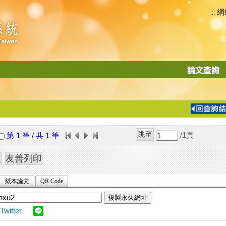
網
:::
功
能
切
換
導
覽
/1
頁
第 1 筆 / 共 1 筆
列
紙本論文
QR Code
複製永久網址
Twitter