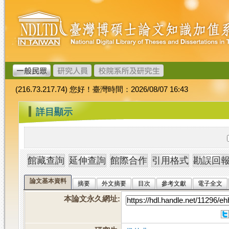
跳
臺
到
灣
主
博
要
碩
內
士
容
論
文
(216.73.217.74) 您好！臺灣時間：2026/08/07 16:43
加
值
:::
詳目顯示
系
統
論文基本資料
摘要
外文摘要
目次
參考文獻
電子全文
本論文永久網址
: