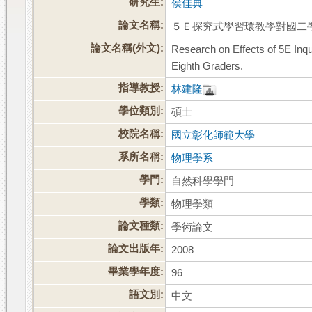
研究生:
侯佳典
論文名稱:
５Ｅ探究式學習環教學對國二
論文名稱(外文):
Research on Effects of 5E Inq
Eighth Graders.
指導教授:
林建隆
學位類別:
碩士
校院名稱:
國立彰化師範大學
系所名稱:
物理學系
學門:
自然科學學門
學類:
物理學類
論文種類:
學術論文
論文出版年:
2008
畢業學年度:
96
語文別:
中文