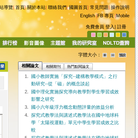
站導覽
|
首頁
|
關於本站
|
聯絡我們
|
國圖首頁
|
常見問題
|
操作說明
English
|
FB 專頁
|
Mobile
免費會員
登入
|
註冊
字體大小：
相關論文
相關期刊
熱門點閱論文
1.
國小教師實施「探究--建構教學模式」之行
動研究--從「磁」的概念談起
2.
國中理化實施探究導向教學對學生學習成效
影響之研究
3.
國小六年級浮力概念動態評量的效益分析
4.
探究式教學法與講述式教學法在國中地球科
學「太陽視運動」單元中學生學習成效之比
較