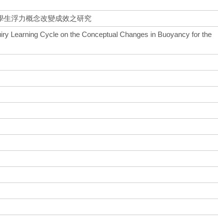
學生浮力概念改變成效之研究
uiry Learning Cycle on the Conceptual Changes in Buoyancy for the