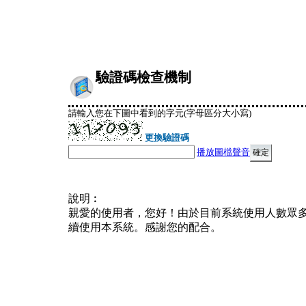
驗證碼檢查機制
請輸入您在下圖中看到的字元(字母區分大小寫)
更換驗證碼
播放圖檔聲音
說明︰
親愛的使用者，您好！由於目前系統使用人數眾
續使用本系統。感謝您的配合。