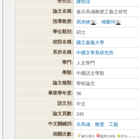
研究生:
陳怡汝
論文名稱:
秦兵馬俑雕塑工藝之研究
指導教授:
周虎林
、
傅榮珂
學位類別:
碩士
校院名稱:
國立嘉義大學
系所名稱:
中國文學系研究所
學門:
人文學門
學類:
中國語文學類
論文種類:
學術論文
畢業學年度:
96
語文別:
中文
論文頁數:
240
中文關鍵詞:
兵馬俑
、
雕塑
、
工藝
相關次數:
被引用:0
點閱:1606
評分: