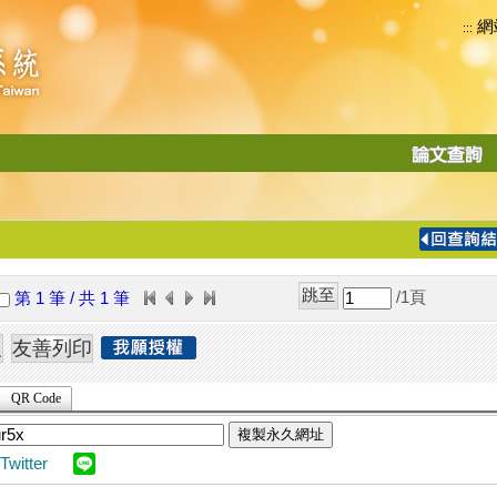
網
:::
功
能
切
換
導
覽
/1
頁
第 1 筆 / 共 1 筆
列
QR Code
複製永久網址
Twitter