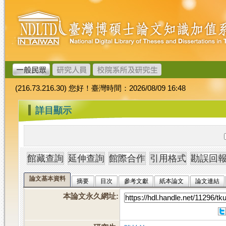
跳
臺
到
灣
主
博
要
碩
內
士
容
論
文
(216.73.216.30) 您好！臺灣時間：2026/08/09 16:48
加
值
:::
詳目顯示
系
統
論文基本資料
摘要
目次
參考文獻
紙本論文
論文連結
本論文永久網址
: