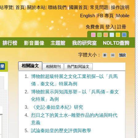
站導覽
|
首頁
|
關於本站
|
聯絡我們
|
國圖首頁
|
常見問題
|
操作說明
English
|
FB 專頁
|
Mobile
免費會員
登入
|
註冊
字體大小：
相關論文
相關期刊
熱門點閱論文
1.
博物館超級特展之文化工業初探─以「兵馬
俑．秦文化」特展為例
2.
博物館展示與知識形塑－以「兵馬俑－秦文
化特展」為例
3.
《史記‧秦始皇本紀》研究
4.
烈日之下的黃土水--雕塑作品的內涵與時代
意義
5.
試論秦始皇的歷史評價與教學