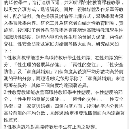
的15位學生，進行連續五週，共20節課的性教育課程教學，
以男女合班方式，透過講義、圖片、視聽媒體及作業單等教
材，配合遊戲、角色扮演及討論等上課方式，幫助學習者深
入學習教學內容。研究工具為研究者自編之性教育問卷，實
施前、後測以了解性教育教學是否能增進高職特教班學生性
知識與性態度。課程內容包含性生理的發展與保健、兩性的
交往、性安全防衛及家庭與婚姻等四大面向。研究結果如
下：
1.性教育教學能提升高職特教班學生性知識。在性知識的部
分，「性生理的發展與保健」、「兩性的交往」、「性安全
防衛」及「家庭與婚姻」四個向度其後測平均分數均高於前
測的平均分數，而經過t檢定後顯示除了「家庭與婚姻」未達
顯著差異外，其餘三個向度均達顯著差異。
2.性教育教學能改善高職特教班學生性態度。在性態度的部
分，「性生理的發展與保健」、「兩性的交往」、「性安全
防衛」及「家庭與婚姻」四個向度方面，後測的平均分數均
高於前測的平均分數，且經過t檢定後發現四個面向均達顯著
性差異。
3.性教育課程對高職特教班學生有正向之影響。